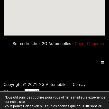
Se rendre chez 2G Automobiles :
Ouvrir l’itinéraire
Copyright © 2021. 2G Automobiles – Cernay.
.
Réalisation
level1
Nous utilisons des cookies pour vous offrir la meilleure expérience
Mentions légales
|
Politique de confidentialité
|
Plan du
sur notre site.
site
Vous pouvez en savoir plus sur les cookies que nous utilisons ou