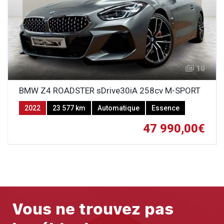
10
BMW Z4 ROADSTER sDrive30iA 258cv M-SPORT
2022
23 577 km
Automatique
Essence
47 990,00€
Vous ne trouvez pas