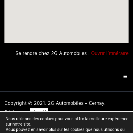
Se rendre chez 2G Automobiles :
Ouvrir l’itinéraire
Copyright © 2021. 2G Automobiles – Cernay.
.
Réalisation
level1
Nous utilisons des cookies pour vous offrir la meilleure expérience
Mentions légales
|
Politique de confidentialité
|
Plan du
sur notre site.
site
Vous pouvez en savoir plus sur les cookies que nous utilisons ou