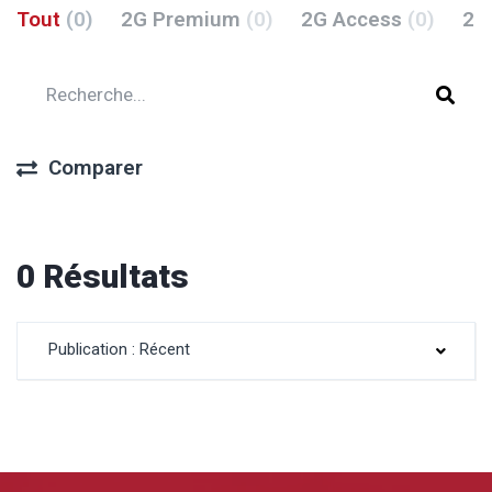
Tout
(0)
2G Premium
(0)
2G Access
(0)
2G
Comparer
0 Résultats
Publication : Récent