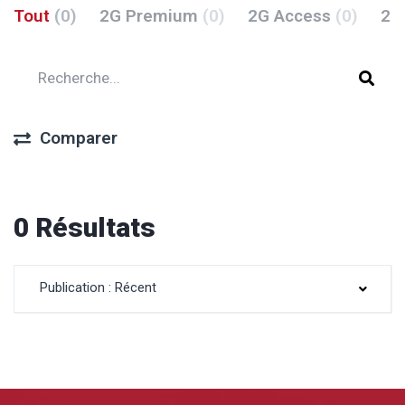
Tout
(0)
2G Premium
(0)
2G Access
(0)
2G
Comparer
0 Résultats
Publication : Récent