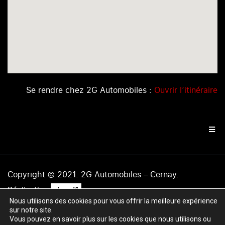
Se rendre chez 2G Automobiles :
Ouvrir l’itinéraire
Copyright © 2021. 2G Automobiles – Cernay.
.
Réalisation
level1
Nous utilisons des cookies pour vous offrir la meilleure expérience
Mentions légales
|
Politique de confidentialité
|
Plan du
sur notre site.
site
Vous pouvez en savoir plus sur les cookies que nous utilisons ou