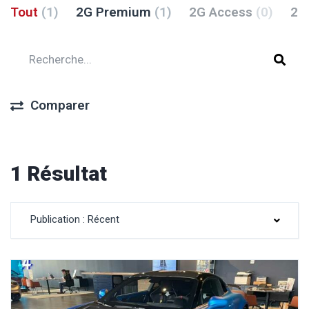
Tout
(1)
2G Premium
(1)
2G Access
(0)
2G
Comparer
1 Résultat
Publication : Récent