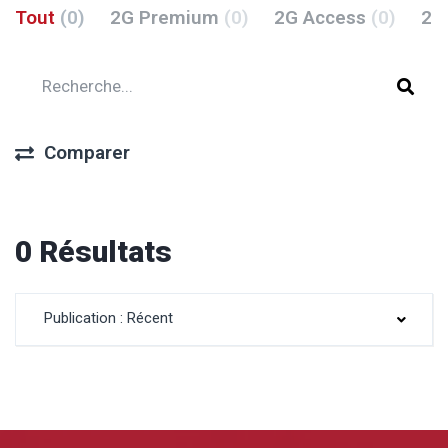
Tout
(0)
2G Premium
(0)
2G Access
(0)
2G
Comparer
0 Résultats
Publication : Récent