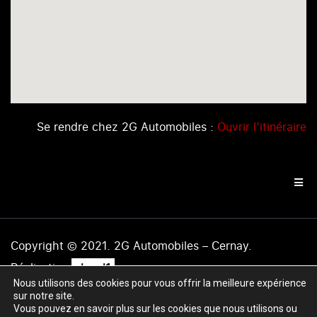
Se rendre chez 2G Automobiles :
Ouvrir l’itinéraire
Copyright © 2021. 2G Automobiles – Cernay.
.
Réalisation
level1
Nous utilisons des cookies pour vous offrir la meilleure expérience
Mentions légales
|
Politique de confidentialité
|
Plan du
sur notre site.
site
Vous pouvez en savoir plus sur les cookies que nous utilisons ou