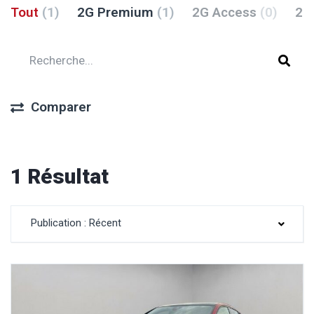
Tout
(1)
2G Premium
(1)
2G Access
(0)
2G
Comparer
1 Résultat
Publication : Récent