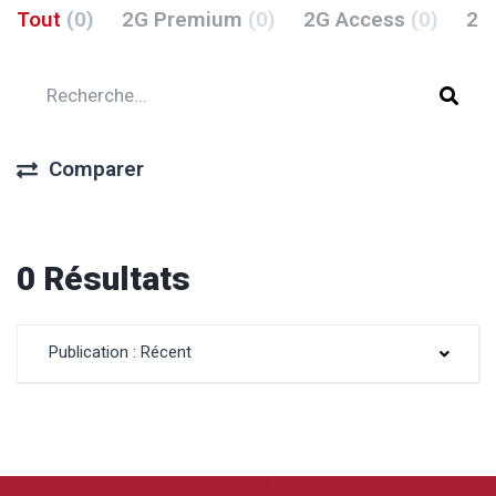
Tout
(0)
2G Premium
(0)
2G Access
(0)
2G
Comparer
0 Résultats
Publication : Récent