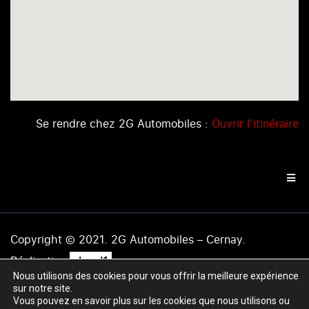
Se rendre chez 2G Automobiles :
Ouvrir l’itinéraire
Copyright © 2021. 2G Automobiles – Cernay.
.
Réalisation
level1
Nous utilisons des cookies pour vous offrir la meilleure expérience
Mentions légales
|
Politique de confidentialité
|
Plan du
sur notre site.
site
Vous pouvez en savoir plus sur les cookies que nous utilisons ou