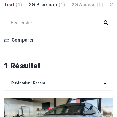
Tout
(1)
2G Premium
(1)
2G Access
(0)
2G
Comparer
1 Résultat
Publication : Récent