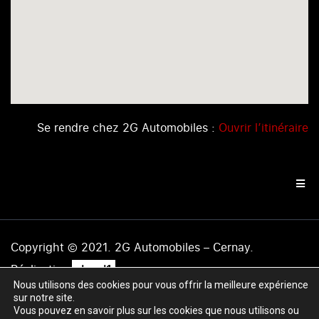
Se rendre chez 2G Automobiles :
Ouvrir l’itinéraire
Copyright © 2021. 2G Automobiles – Cernay.
.
Réalisation
level1
Nous utilisons des cookies pour vous offrir la meilleure expérience
Mentions légales
|
Politique de confidentialité
|
Plan du
sur notre site.
site
Vous pouvez en savoir plus sur les cookies que nous utilisons ou