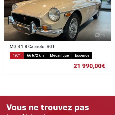
15
MG B 1.8 Cabriolet BGT
1971
66 672 km
Mécanique
Essence
21 990,00€
Vous ne trouvez pas