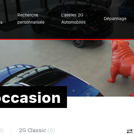
Recherche
L’atelier 2G
Dépannage
es
personnalisée
Automobiles
occasion
0)
2G Classic
(0)