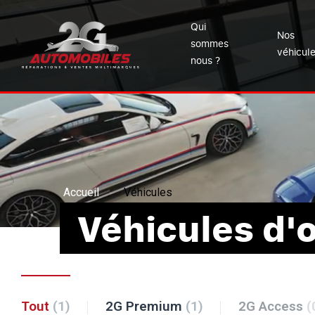
Qui
Nos
sommes
véhicul
nous ?
Accueil
Véhicules
Véhicules d'
Tout
(1)
2G Premium
(1)
2G Access
(