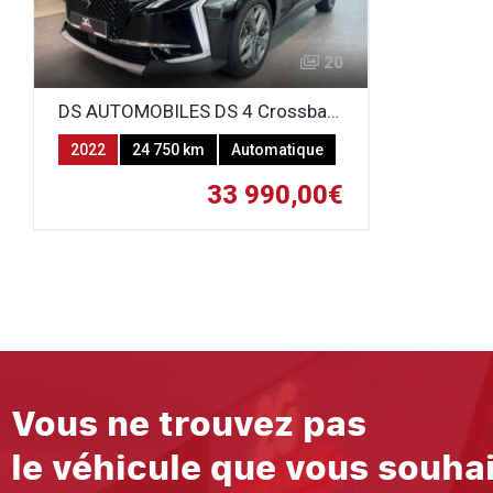
20
DS AUTOMOBILES DS 4 Crossback HYBRIDE e-tense TROCADERO
2022
24 750 km
Automatique
ESSENCE-ELECTRICITE (HYBRIDE
33 990,00€
NON RECHARGEABLE)
Vous ne trouvez pas
le véhicule que vous souha