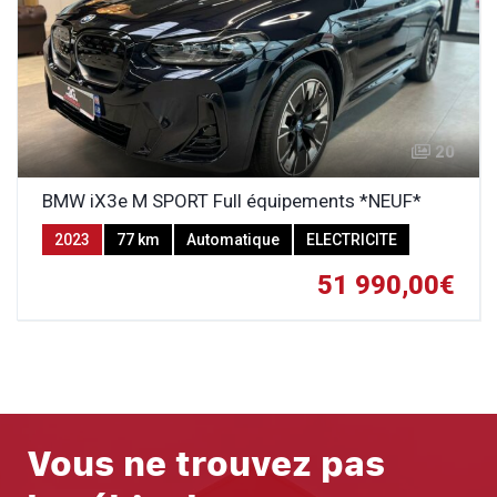
20
BMW iX3e M SPORT Full équipements *NEUF*
2023
77 km
Automatique
ELECTRICITE
51 990,00€
Vous ne trouvez pas