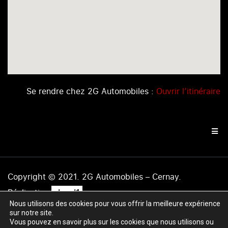
Se rendre chez 2G Automobiles :
Ouvrir l’itinéraire
Copyright © 2021. 2G Automobiles – Cernay.
.
Réalisation
level1
Nous utilisons des cookies pour vous offrir la meilleure expérience
Mentions légales
|
Politique de confidentialité
|
Plan du
sur notre site.
site
Vous pouvez en savoir plus sur les cookies que nous utilisons ou