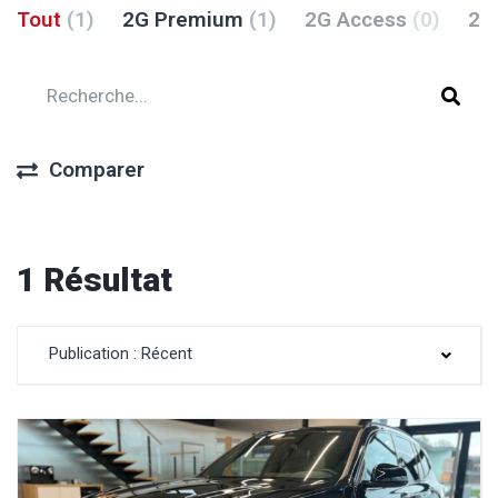
Tout
(1)
2G Premium
(1)
2G Access
(0)
2G
Comparer
1 Résultat
Publication : Récent