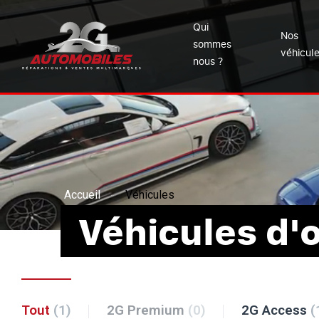
Qui
Nos
sommes
véhicul
nous ?
Accueil
Véhicules
Véhicules d'
Tout
(1)
2G Premium
(0)
2G Access
(