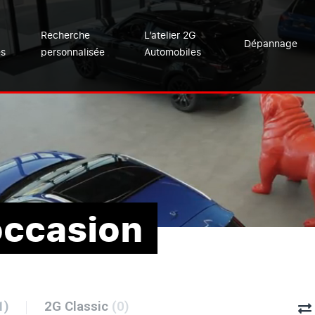
Recherche
L’atelier 2G
Dépannage
es
personnalisée
Automobiles
occasion
1)
2G Classic
(0)