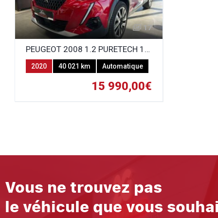
17
PEUGEOT 2008 1.2 PURETECH 155CH GT EAT8
2020
40 021 km
Automatique
Essence
15 990,00€
Vous ne trouvez pas
le véhicule que vous souha