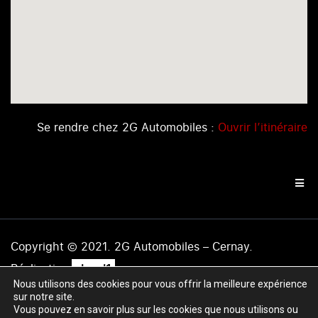
Se rendre chez 2G Automobiles :
Ouvrir l’itinéraire
Copyright © 2021. 2G Automobiles – Cernay.
.
Réalisation
level1
Nous utilisons des cookies pour vous offrir la meilleure expérience
Mentions légales
|
Politique de confidentialité
|
Plan du
sur notre site.
site
Vous pouvez en savoir plus sur les cookies que nous utilisons ou