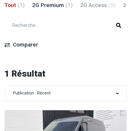
Tout
(1)
2G Premium
(1)
2G Access
(0)
2G
Comparer
1 Résultat
Publication : Récent