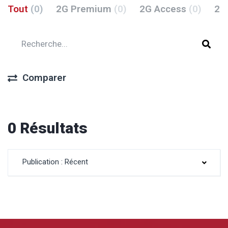
Tout
(0)
2G Premium
(0)
2G Access
(0)
2G
Comparer
0 Résultats
Publication : Récent