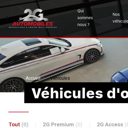
Qui
Nos
sommes
véhicul
nous ?
Accueil
Véhicules
Véhicules d'
Tout
(0)
2G Premium
(0)
2G Access
(