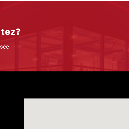
itez?
isée