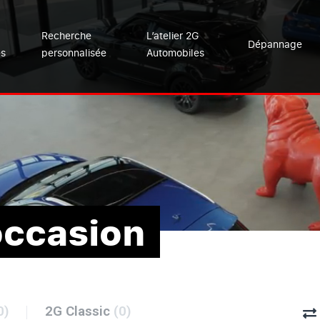
Recherche
L’atelier 2G
Dépannage
es
personnalisée
Automobiles
occasion
0)
2G Classic
(0)