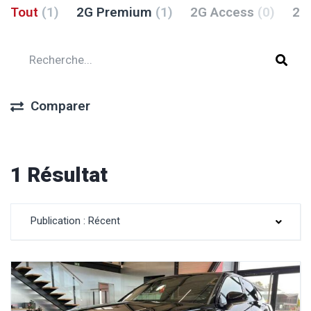
Tout
(1)
2G Premium
(1)
2G Access
(0)
2G
Comparer
1 Résultat
Publication : Récent