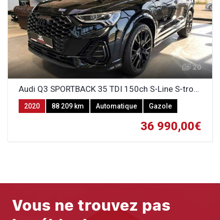
20
Audi Q3 SPORTBACK 35 TDI 150ch S-Line S-tronic 7
2020
88 209 km
Automatique
Gazole
36 990,00€
Vous ne trouvez pas