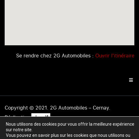
Se rendre chez 2G Automobiles :
Ouvrir l’itinéraire
Copyright © 2021. 2G Automobiles – Cernay.
.
Réalisation
level1
Nous utilisons des cookies pour vous offrir la meilleure expérience
Mentions légales
|
Politique de confidentialité
|
Plan du
sur notre site.
site
Vous pouvez en savoir plus sur les cookies que nous utilisons ou