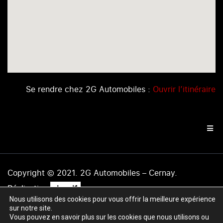
Se rendre chez 2G Automobiles :
Ouvrir l’itinéraire
Copyright © 2021. 2G Automobiles – Cernay.
.
Réalisation
level1
Nous utilisons des cookies pour vous offrir la meilleure expérience
Mentions légales
|
Politique de confidentialité
|
Plan du
sur notre site.
site
Vous pouvez en savoir plus sur les cookies que nous utilisons ou