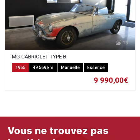
13
MG CABRIOLET TYPE B
1965
49 569 km
Manuelle
Essence
9 990,00€
Vous ne trouvez pas