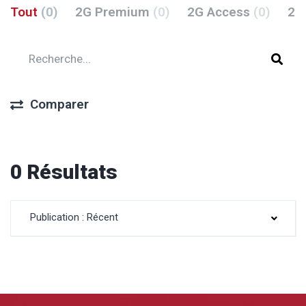
Tout
(0)
2G Premium
(0)
2G Access
(0)
2G
Comparer
0 Résultats
Publication : Récent