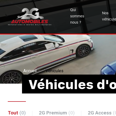
Qui
Nos
sommes
véhicul
nous ?
Accueil
Véhicules
Véhicules d'
Tout
(0)
2G Premium
(0)
2G Access
(