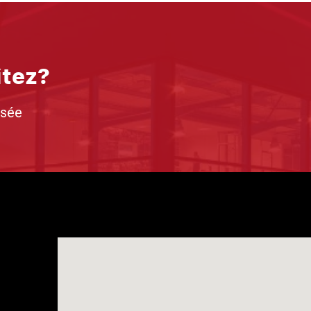
itez?
isée