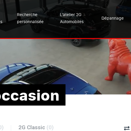
Recherche
L’atelier 2G
Dépannage
es
personnalisée
Automobiles
occasion
0)
2G Classic
(0)