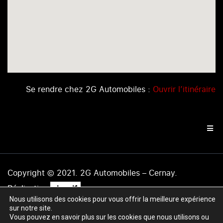
Se rendre chez 2G Automobiles :
Ouvrir l’itinéraire
Copyright © 2021. 2G Automobiles – Cernay.
.
Réalisation
level1
Nous utilisons des cookies pour vous offrir la meilleure expérience
Mentions légales
|
Politique de confidentialité
|
Plan du
sur notre site.
site
Vous pouvez en savoir plus sur les cookies que nous utilisons ou