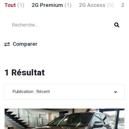
Tout
(1)
2G Premium
(1)
2G Access
(0)
2G
Comparer
1 Résultat
Publication : Récent