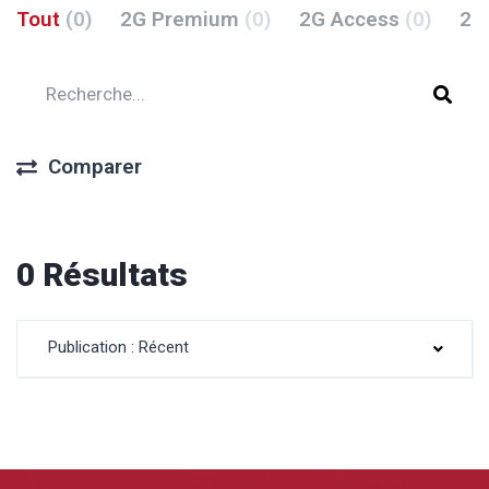
Tout
(0)
2G Premium
(0)
2G Access
(0)
2G
Comparer
0 Résultats
Publication : Récent