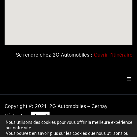
Se rendre chez 2G Automobiles :
Ouvrir l’itinéraire
Copyright © 2021. 2G Automobiles – Cernay.
.
Réalisation
level1
Nous utilisons des cookies pour vous offrir la meilleure expérience
Mentions légales
|
Politique de confidentialité
|
Plan du
sur notre site.
site
Vous pouvez en savoir plus sur les cookies que nous utilisons ou