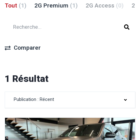
Tout
(1)
2G Premium
(1)
2G Access
(0)
2G
Comparer
1 Résultat
Publication : Récent