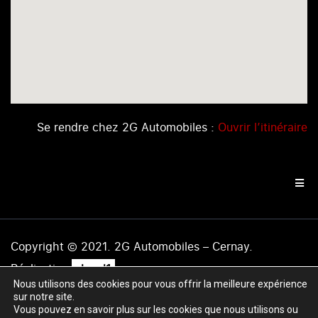
Se rendre chez 2G Automobiles :
Ouvrir l’itinéraire
Copyright © 2021. 2G Automobiles – Cernay.
.
Réalisation
level1
Nous utilisons des cookies pour vous offrir la meilleure expérience
Mentions légales
|
Politique de confidentialité
|
Plan du
sur notre site.
site
Vous pouvez en savoir plus sur les cookies que nous utilisons ou