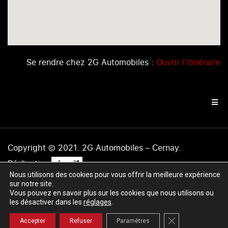
Se rendre chez 2G Automobiles :
Ouvrir l’itinéraire
Copyright © 2021. 2G Automobiles – Cernay.
.
Réalisation
level1
Nous utilisons des cookies pour vous offrir la meilleure expérience
Mentions légales
|
Politique de confidentialité
|
Plan du
sur notre site.
site
Vous pouvez en savoir plus sur les cookies que nous utilisons ou
les désactiver dans les
réglages
.
Fermer la banniè
Accepter
Refuser
Paramètres