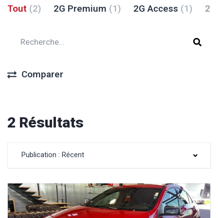
Tout
(2)
2G Premium
(1)
2G Access
(1)
2G
Comparer
2 Résultats
Publication : Récent