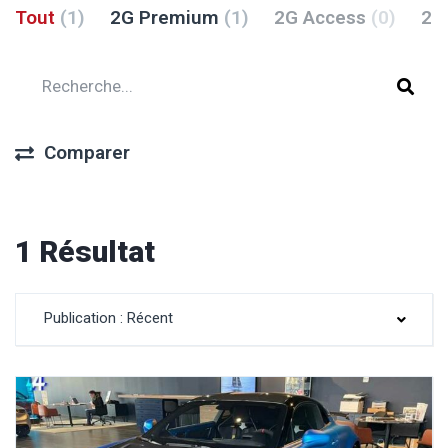
Tout
(1)
2G Premium
(1)
2G Access
(0)
2G
Comparer
1 Résultat
Publication : Récent