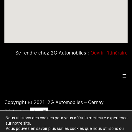
Se rendre chez 2G Automobiles :
Ouvrir l’itinéraire
Copyright © 2021. 2G Automobiles – Cernay.
.
Réalisation
level1
Nous utilisons des cookies pour vous offrir la meilleure expérience
Mentions légales
|
Politique de confidentialité
|
Plan du
sur notre site.
site
Vous pouvez en savoir plus sur les cookies que nous utilisons ou