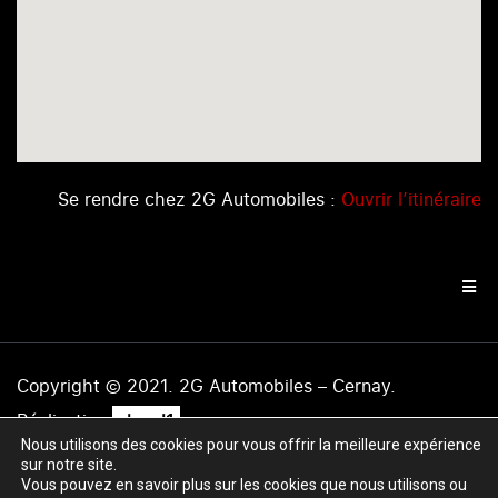
Se rendre chez 2G Automobiles :
Ouvrir l’itinéraire
Copyright © 2021. 2G Automobiles – Cernay.
.
Réalisation
level1
Nous utilisons des cookies pour vous offrir la meilleure expérience
Mentions légales
|
Politique de confidentialité
|
Plan du
sur notre site.
site
Vous pouvez en savoir plus sur les cookies que nous utilisons ou