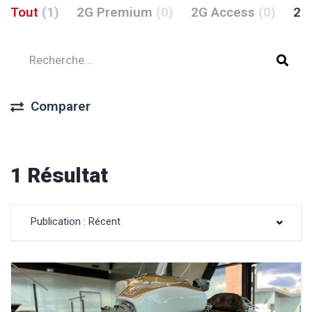
Tout
(1)
2G Premium
(0)
2G Access
(0)
2G
Comparer
1 Résultat
Publication : Récent