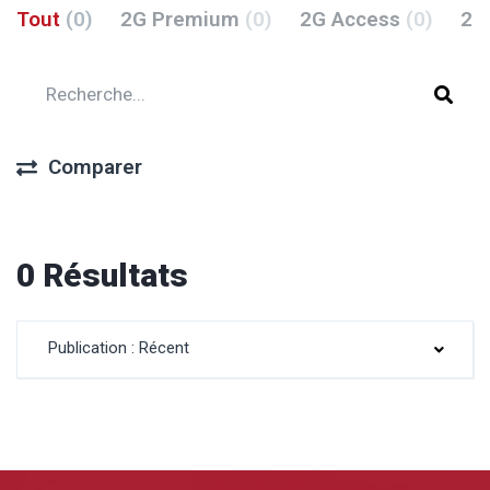
Tout
(0)
2G Premium
(0)
2G Access
(0)
2G
Comparer
0 Résultats
Publication : Récent