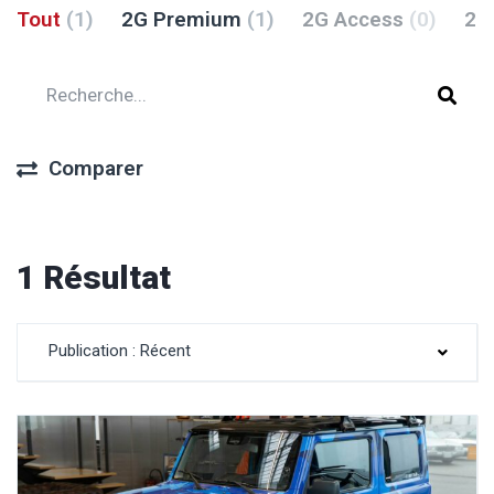
Tout
(1)
2G Premium
(1)
2G Access
(0)
2G
Comparer
1 Résultat
Publication : Récent