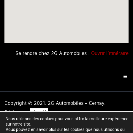
Se rendre chez 2G Automobiles :
Ouvrir l’itinéraire
Copyright © 2021. 2G Automobiles – Cernay.
.
Réalisation
level1
Nous utilisons des cookies pour vous offrir la meilleure expérience
Mentions légales
|
Politique de confidentialité
|
Plan du
sur notre site.
site
Vous pouvez en savoir plus sur les cookies que nous utilisons ou