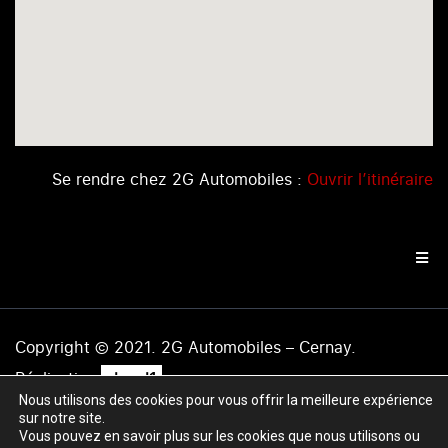
Se rendre chez 2G Automobiles :
Ouvrir l’itinéraire
Copyright © 2021. 2G Automobiles – Cernay.
.
Réalisation
level1
Nous utilisons des cookies pour vous offrir la meilleure expérience
Mentions légales
|
Politique de confidentialité
|
Plan du
sur notre site.
site
Vous pouvez en savoir plus sur les cookies que nous utilisons ou