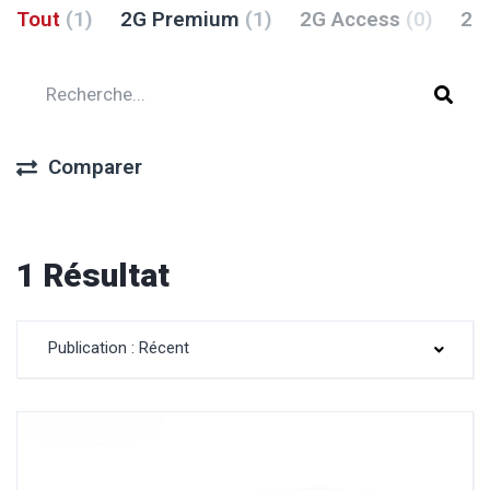
Tout
(1)
2G Premium
(1)
2G Access
(0)
2G
Comparer
1 Résultat
Publication : Récent