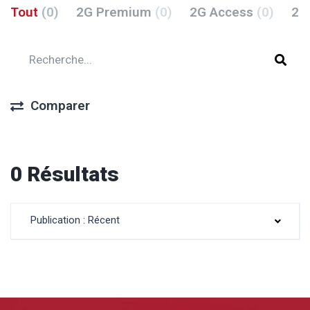
Tout
(0)
2G Premium
(0)
2G Access
(0)
2G
Comparer
0 Résultats
Publication : Récent