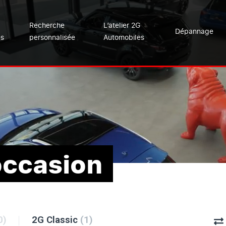
Recherche
L’atelier 2G
Dépannage
es
personnalisée
Automobiles
occasion
0)
2G Classic
(1)