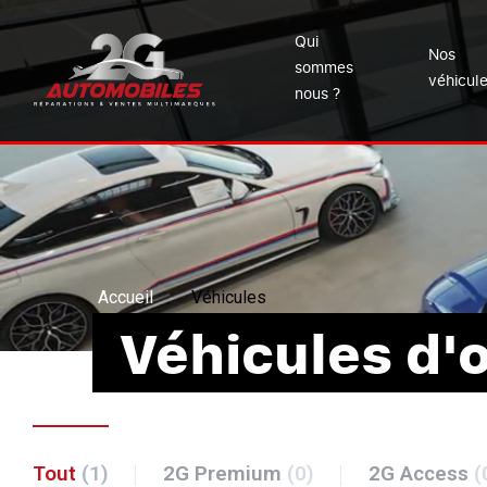
Qui
Nos
sommes
véhicul
nous ?
Accueil
Véhicules
Véhicules d'
Tout
(1)
2G Premium
(0)
2G Access
(