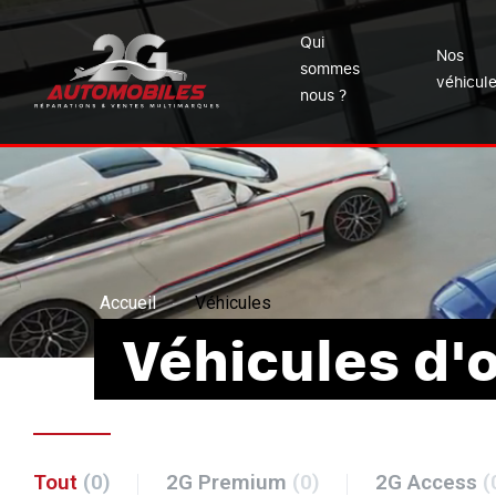
Qui
Nos
sommes
véhicul
nous ?
Accueil
Véhicules
Véhicules d'
Tout
(0)
2G Premium
(0)
2G Access
(