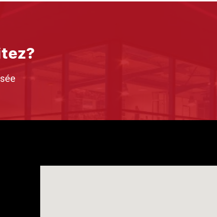
itez?
isée