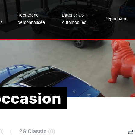
Recherche
L’atelier 2G
Dépannage
es
personnalisée
Automobiles
occasion
0)
2G Classic
(0)