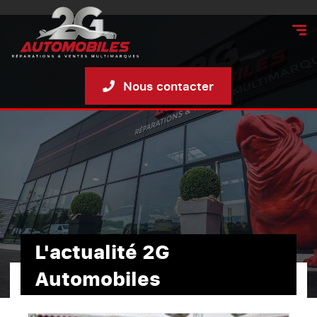
Nous contacter
L'actualité 2G
Accueil
Blog
2G Automobiles
Automobiles