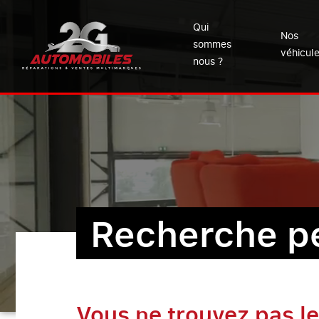
Qui
Nos
sommes
véhicul
nous ?
Recherche p
Vous ne trouvez pas le