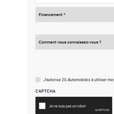
*
Financement
*
Comment
nous
connaissez-
vous
?
Politique
J'autorise 2G Automobiles à utiliser m
de
CAPTCHA
confidentialité
*