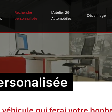
Recherche
L’atelier 2G
Dépannage
es
personnalisée
Automobiles
ersonalisée
 véhicule qui ferai votre bonh