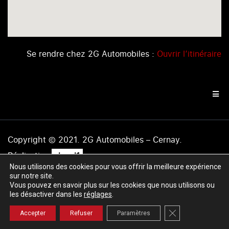
Se rendre chez 2G Automobiles :
Ouvrir l’itinéraire
Copyright © 2021. 2G Automobiles – Cernay.
.
Réalisation
level1
Nous utilisons des cookies pour vous offrir la meilleure expérience
Mentions légales
|
Politique de confidentialité
|
Plan du
sur notre site.
site
Vous pouvez en savoir plus sur les cookies que nous utilisons ou
les désactiver dans les
réglages
.
Fermer la banniè
Accepter
Refuser
Paramètres