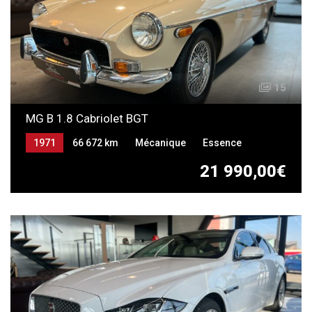
15
MG B 1.8 Cabriolet BGT
1971
66 672 km
Mécanique
Essence
21 990,00€