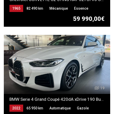
1965
82 490 km
Mécanique
Essence
59 990,00€
19
BMW Serie 4 Grand Coupé 420dA xDrive 190 Business Design
2022
65 950 km
Automatique
Gazole