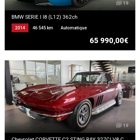
19
BMW SERIE I I8 (L12) 362ch
2014
46 545 km
Automatique
65 990,00€
19
Chevrolet CORVETTE C2 STING RAY 327CI V8 CABRIOLET HARD TOP