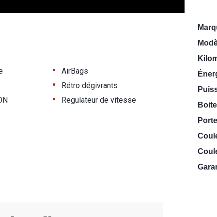
Marq
Modè
Kilo
•
e
AirBags
Énerg
•
Rétro dégivrants
Puiss
•
ON
Regulateur de vitesse
Boite
Porte
Coul
Coule
Garan