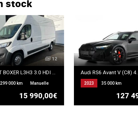
n stock
12
PEUGEOT BOXER L3H3 3.0 HDI 180 FAP 3.5T *13 325 HT*
299 000 km
Manuelle
2023
35 000 km
Automatique
Essence
15 990,00€
127 4