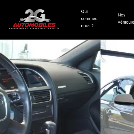
Qui
Nos
sommes
véhicul
nous ?