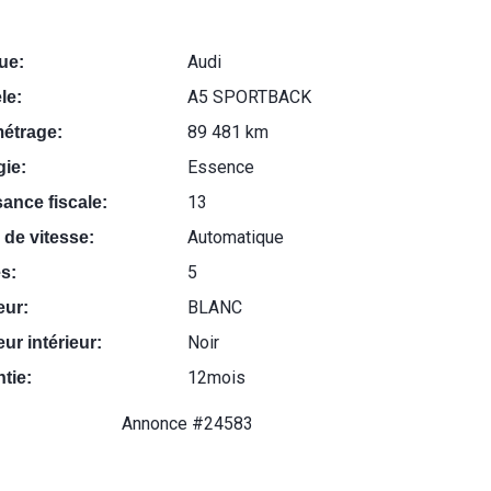
Audi
ue:
A5 SPORTBACK
le:
89 481 km
métrage:
Essence
ie:
13
ance fiscale:
Automatique
 de vitesse:
5
s:
BLANC
eur:
Noir
ur intérieur:
12mois
tie:
Annonce #24583