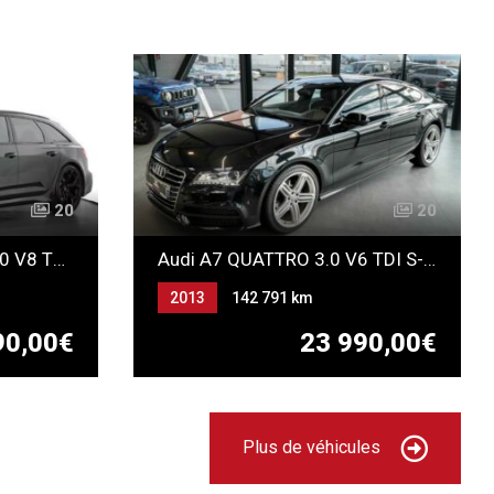
20
20
Audi RS6 Avant V (C8) 4.0 V8 TFSI 630ch Performance Quattro
Audi A7 QUATTRO 3.0 V6 TDI S-Line
2013
142 791 km
Automatique
Gazole
90,00€
23 990,00€
Plus de véhicules