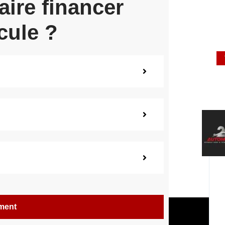
aire financer
cule ?
ement