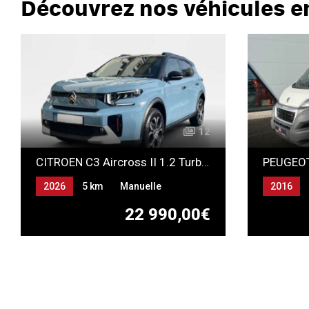
Découvrez nos véhicules e
12
CITROEN C3 Aircross II 1.2 Turbo 100ch PLUS
2026
5 km
Manuelle
2016
Essence
Gazole
22 990,00€