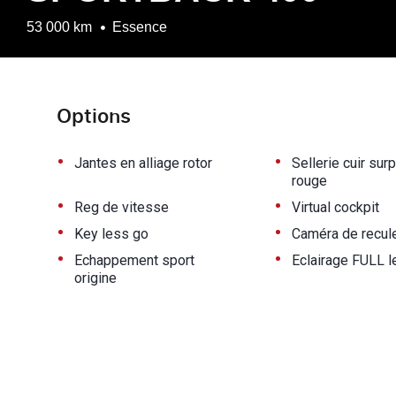
53 000 km
Essence
Options
•
•
Jantes en alliage rotor
Sellerie cuir sur
rouge
•
•
Reg de vitesse
Virtual cockpit
•
•
Key less go
Caméra de recul
•
•
Echappement sport
Eclairage FULL l
origine