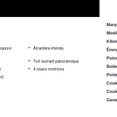
Marq
Modè
Kilo
•
piqures
Alcantara étendu
Énerg
Puiss
•
Toit ouvrant panoramique
Boite
•
e
4 roues motrices
Porte
ed
Coul
Coule
Garan