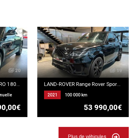
20
19
Audi Q5 2.0 TFSI QUATTRO 180 Ambition Luxe
LAND-ROVER Range Rover Sport II P400e 2.0L 404ch
nuelle
2021
100 000 km
Automatique
90,00€
53 990,00€
ESSENCE ELECTRICITE
(RECHARGEABLE)
Plus de véhicules