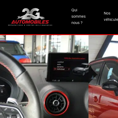
Qui
Nos
sommes
véhicul
nous ?