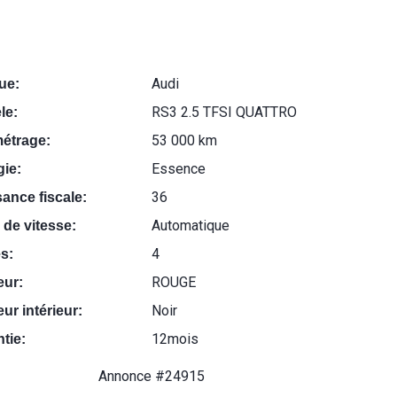
Audi
ue:
RS3 2.5 TFSI QUATTRO
le:
53 000 km
métrage:
Essence
ie:
36
ance fiscale:
Automatique
 de vitesse:
4
s:
ROUGE
eur:
Noir
ur intérieur:
12mois
tie:
Annonce #24915