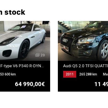
n stock
20
JAGUAR F-type V6 P340 R-DYNAMIQUE
53 600 km
2011
265 288 km
Ma
ique
Essence
Essence
64 990,00€
11 4