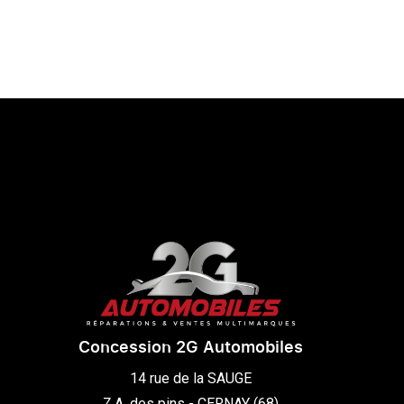
Concession 2G Automobiles
14 rue de la SAUGE

Z.A. des pins - CERNAY (68)