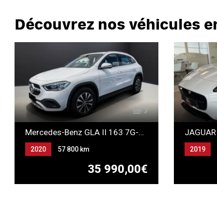
Découvrez nos véhicules e
7
Mercedes-Benz GLA II 163 7G-DCT
2020
57 800 km
2019
Automatique
Essence
Automat
35 990,00€