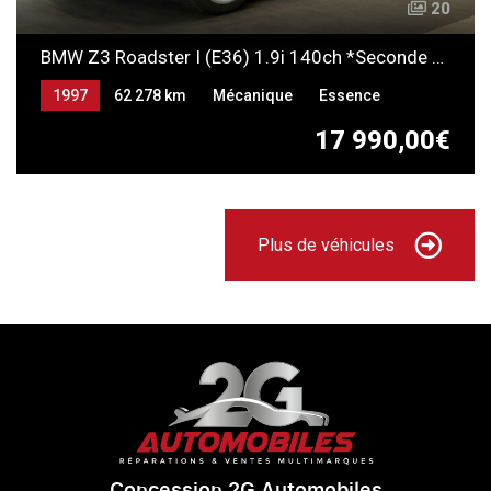
20
BMW Z3 Roadster I (E36) 1.9i 140ch *Seconde main*
1997
62 278 km
Mécanique
Essence
17 990,00€
Plus de véhicules
Concession 2G Automobiles