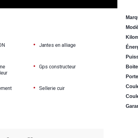
Marq
Modè
Kilo
•
ON
Jantes en alliage
Énerg
Puiss
•
nne
Gps constructeur
Boite
deur
Porte
•
Coul
nement
Sellerie cuir
Coule
Garan