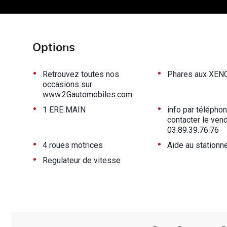
Options
•
•
Retrouvez toutes nos
Phares aux XEN
occasions sur
www.2Gautomobiles.com
•
•
1 ERE MAIN
info par télépho
contacter le ven
03.89.39.76.76
•
•
4 roues motrices
Aide au station
•
Regulateur de vitesse