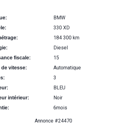
BMW
ue:
330 XD
le:
184 300 km
métrage:
Diesel
ie:
15
ance fiscale:
Automatique
 de vitesse:
3
s:
BLEU
eur:
Noir
ur intérieur:
6mois
tie:
Annonce #24470