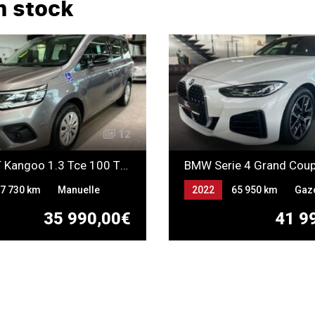
n stock
12
RENAULT Kangoo 1.3 Tce 100 TPMR
7 730 km
Manuelle
2022
65 950 km
Gaz
35 990,00€
41 9