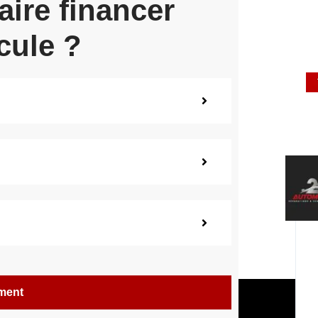
aire financer
cule ?
ement