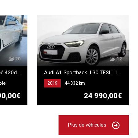
20
12
BMW Serie 4 Grand Coupé 420dA xDrive 190 Business Design
Audi A1 Sportback II 30 TFSI 110 S-Tronic
ole
2019
44 332 km
Automatique
Essence
90,00€
24 990,00€
Plus de véhicules