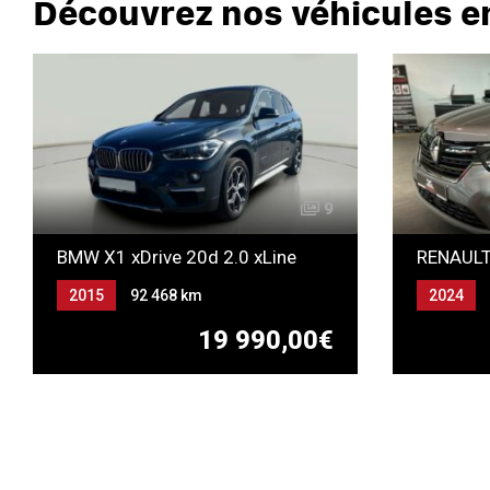
Découvrez nos véhicules e
9
BMW X1 xDrive 20d 2.0 xLine
2015
92 468 km
2024
Automatique
Gazole
Essence
19 990,00€