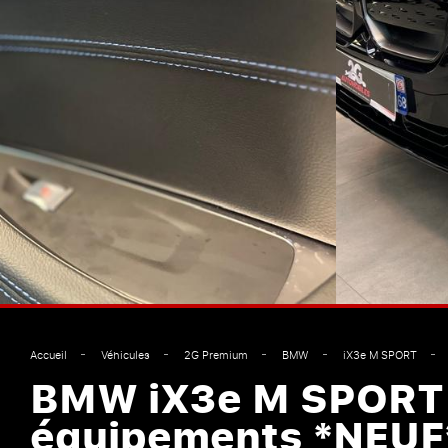
Accueil
Véhicules
2G Premium
BMW
iX3e M SPORT
BMW iX3e M SPORT 
équipements *NEUF