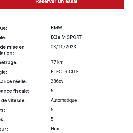
Réserver un essai
ue:
BMW
le:
iX3e M SPORT
 de mise en
03/10/2023
lation:
métrage:
77 km
ie:
ELECTRICITE
ance réelle:
286cv
ance fiscale:
6
 de vitesse:
Automatique
es:
5
s:
5
eur:
Noir