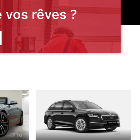
 vos rêves ?
10
4