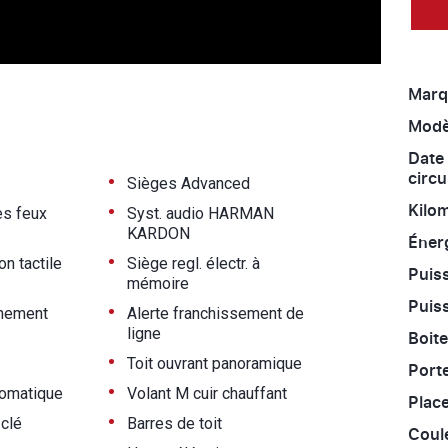
Marq
Modè
Date
circu
•
Sièges Advanced
•
Kilo
es feux
Syst. audio HARMAN
KARDON
Énerg
•
on tactile
Siège regl. électr. à
Puiss
mémoire
Puiss
•
nnement
Alerte franchissement de
ligne
Boite
•
Toit ouvrant panoramique
Port
•
tomatique
Volant M cuir chauffant
Place
•
clé
Barres de toit
Coul