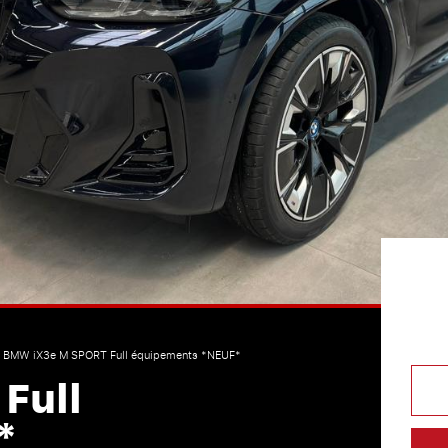
BMW iX3e M SPORT Full équipements *NEUF*
Full
*