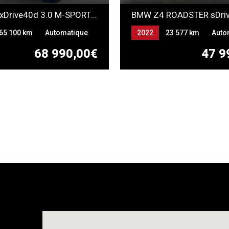
BMW X5 xDrive40d 3.0 M-SPORT *LOA à partir de 816 euros/mois*
65 100 km
Automatique
2022
23 577 km
Auto
ELECTRICITE (HYBRIDE
Essence
68 990,00€
47 9
GEABLE)