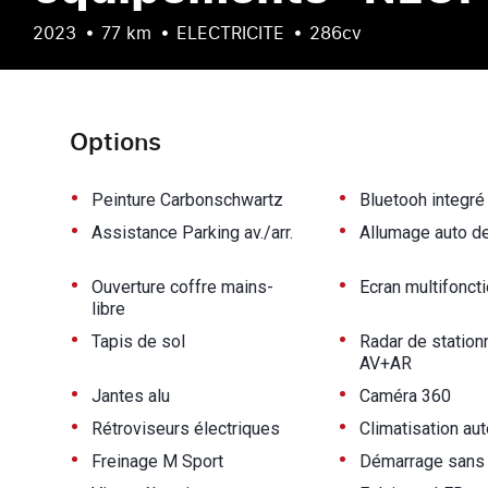
2023
77 km
ELECTRICITE
286cv
Options
•
•
Peinture Carbonschwartz
Bluetooh integré
•
•
Assistance Parking av./arr.
Allumage auto d
•
•
Ouverture coffre mains-
Ecran multifoncti
libre
•
•
Tapis de sol
Radar de statio
AV+AR
•
•
Jantes alu
Caméra 360
•
•
Rétroviseurs électriques
Climatisation au
•
•
Freinage M Sport
Démarrage sans 