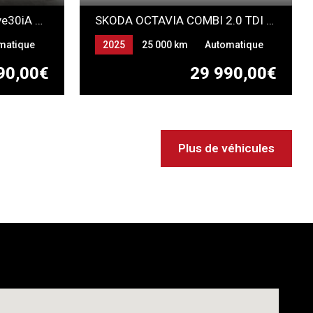
BMW Z4 ROADSTER sDrive30iA 258cv M-SPORT
SKODA OCTAVIA COMBI 2.0 TDI 150 DSG7
matique
2025
25 000 km
Automatique
Gazole
90,00€
29 990,00€
Plus de véhicules