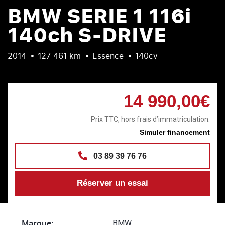
BMW SERIE 1 116i
140ch S-DRIVE
2014
127 461 km
Essence
140cv
14 990,00€
Prix TTC, hors frais d’immatriculation.
Simuler financement
03 89 39 76 76
Réserver un essai
Marque:
BMW