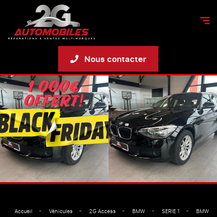
Nous contacter
Accueil
Véhicules
2G Access
BMW
SERIE 1
BMW SER