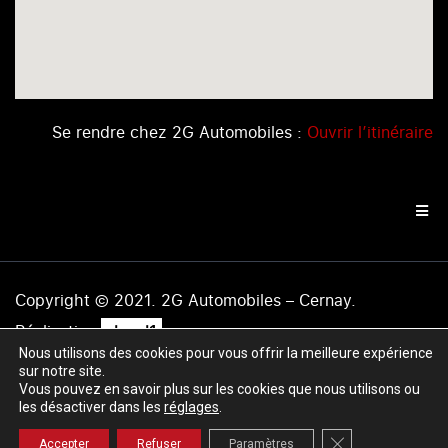
Se rendre chez 2G Automobiles :
Ouvrir l’itinéraire
Copyright © 2021. 2G Automobiles – Cernay.
.
Réalisation
level1
Nous utilisons des cookies pour vous offrir la meilleure expérience
Mentions légales
|
Politique de confidentialité
|
Plan du
sur notre site.
site
Vous pouvez en savoir plus sur les cookies que nous utilisons ou
les désactiver dans les
réglages
.
Fermer la banniè
Accepter
Refuser
Paramètres