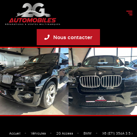
Nous contacter
Accueil
Véhicules
2G Access
BMW
X6 (E71) 35dA 3.5 xDr