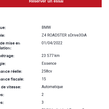
Réserver un essai
ue:
BMW
le:
Z4 ROADSTER sDrive30iA
 de mise en
01/04/2022
lation:
métrage:
23 577 km
ie:
Essence
ance réelle:
258cv
ance fiscale:
15
 de vitesse:
Automatique
es:
2
s:
3