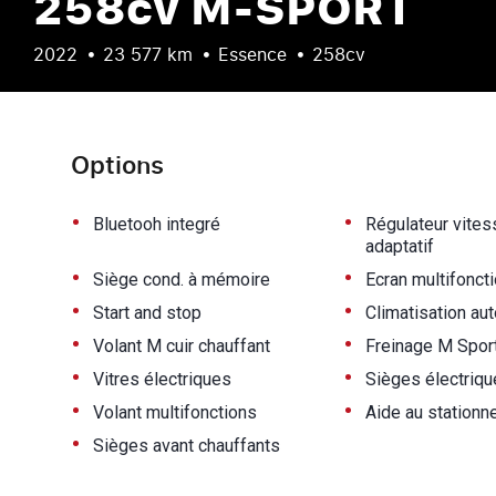
258cv M-SPORT
2022
23 577 km
Essence
258cv
Options
•
•
Bluetooh integré
Régulateur vites
adaptatif
•
•
Siège cond. à mémoire
Ecran multifoncti
•
•
Start and stop
Climatisation au
•
•
Volant M cuir chauffant
Freinage M Spor
•
•
Vitres électriques
Sièges électriqu
•
•
Volant multifonctions
Aide au station
•
Sièges avant chauffants