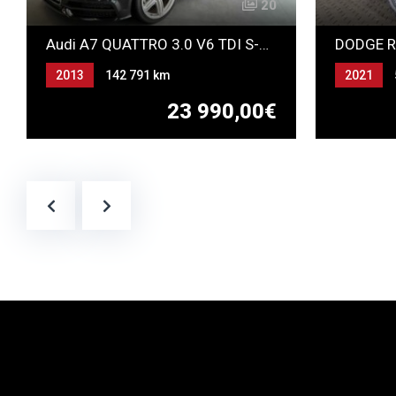
20
Audi A7 QUATTRO 3.0 V6 TDI S-Line
DODGE R
2013
142 791 km
2021
Automatique
Gazole
BI CARB
23 990,00€