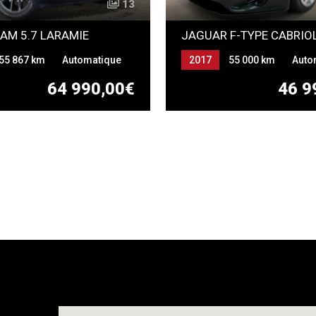
13
AM 5.7 LARAMIE
55 867 km
Automatique
2017
55 000 km
Auto
URATION ESSENCE GPL
Essence
64 990,00€
46 9