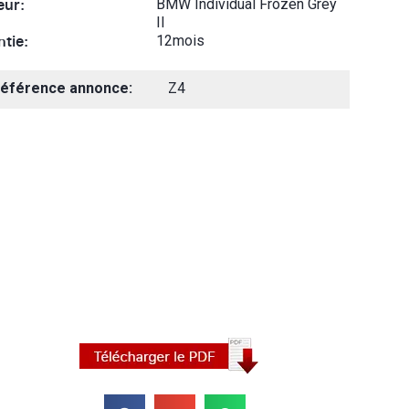
eur:
BMW Individual Frozen Grey
II
tie:
12mois
éférence annonce:
Z4