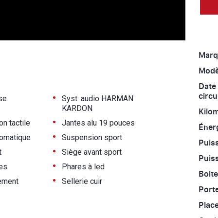
Marq
Modè
Date
circu
•
se
Syst. audio HARMAN
KARDON
Kilo
•
on tactile
Jantes alu 19 pouces
Énerg
•
tomatique
Suspension sport
Puiss
•
t
Siège avant sport
Puiss
•
es
Phares à led
Boite
•
nement
Sellerie cuir
Port
Place