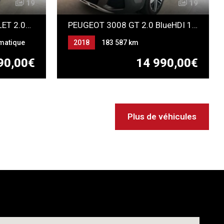
19
19
JAGUAR F-TYPE CABRIOLET 2.0T 300 R-DYNAMIC
PEUGEOT 3008 GT 2.0 BlueHDI 180 EAT8
matique
2018
183 587 km
Automatique
Gazole
90,00€
14 990,00€
Plus de véhicules