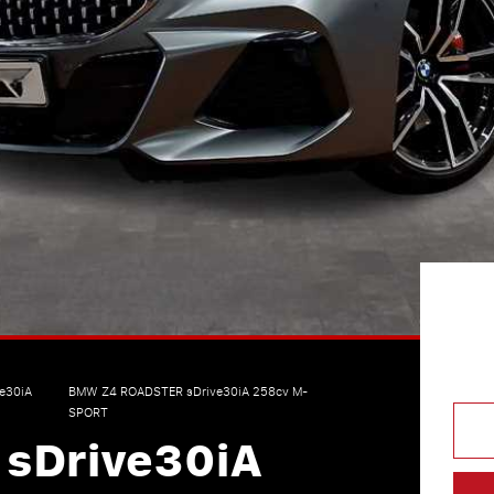
e30iA
BMW Z4 ROADSTER sDrive30iA 258cv M-
SPORT
sDrive30iA