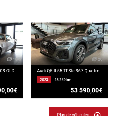
11
20
PONTIAC AM FIREBIRD 403 OLDSMOBIL TRANSAM
Audi Q5 II 55 TFSIe 367 Quattro S-Tronic S-Line HYBRIDE
2023
28 259 km
Automatique
90,00€
53 590,00€
ESSENCE ELECTRICITE
(RECHARGEABLE)
Plus de véhicules