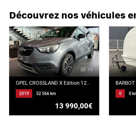
Découvrez nos véhicules e
19
OPEL CROSSLAND X Edition 120 ANS
BARBOT
2019
52 566 km
0
0 k
Automatique
Essence
13 990,00€