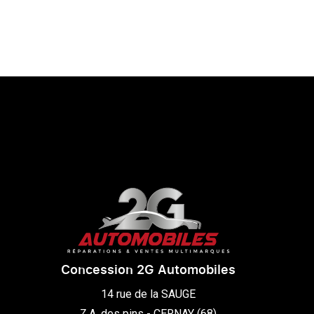
Concession 2G Automobiles
14 rue de la SAUGE

Z.A. des pins - CERNAY (68)