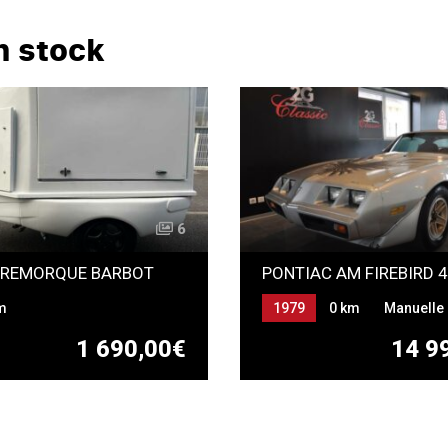
n stock
6
 REMORQUE BARBOT
m
1979
0 km
Manuelle
Essence
1 690,00€
14 9