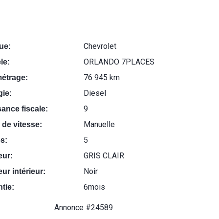
Chevrolet
ue:
ORLANDO 7PLACES
le:
76 945 km
métrage:
Diesel
ie:
9
ance fiscale:
Manuelle
 de vitesse:
5
s:
GRIS CLAIR
eur:
Noir
ur intérieur:
6mois
tie:
Annonce #24589