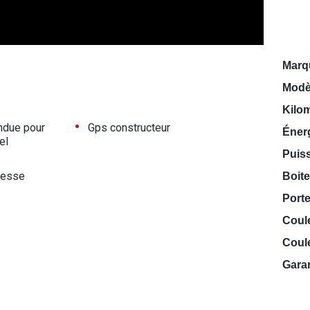
Marq
Modè
Kilo
•
ndue pour
Gps constructeur
Énerg
el
Puiss
tesse
Boite
Porte
Coul
Coule
Garan