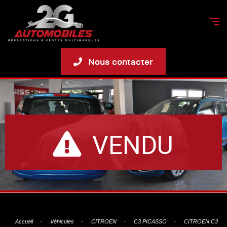
Nous contacter
VENDU
Accueil
Véhicules
CITROEN
C3 PICASSO
CITROEN C3 PI