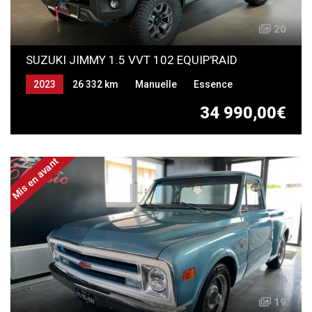
20
SUZUKI JIMMY 1.5 VVT 102 EQUIP'RAID
2023
26 332 km
Manuelle
Essence
34 990,00€
Mis en avant
19