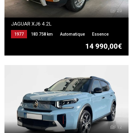
20
JAGUAR XJ6 4.2L
1977
183 758 km
Automatique
Essence
14 990,00€
12