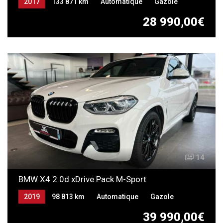
2017
133 871 km
Automatique
Gazole
28 990,00€
14
BMW X4 2.0d xDrive Pack M-Sport
2019
98 813 km
Automatique
Gazole
39 990,00€