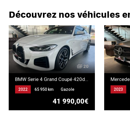
Découvrez nos véhicules e
20
BMW Serie 4 Grand Coupé 420dA xDrive 190 Business Design
2022
65 950 km
Gazole
2023
Automat
41 990,00€
GAZOLE-
RECHAR