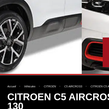
Accueil
Véhicules
CITROEN
C5 AIRCROSS
CITROEN C5 
CITROEN C5 AIRCRO
130