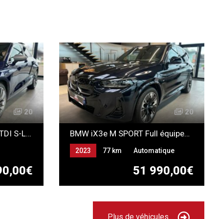
20
20
Audi A3 SPORTBACK 40 TDI S-LINE S-TRONIC QUATTRO
BMW iX3e M SPORT Full équipements *NEUF*
2023
77 km
Automatique
ELECTRICITE
90,00€
51 990,00€
Plus de véhicules