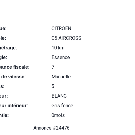
CITROEN
ue:
C5 AIRCROSS
le:
10 km
métrage:
Essence
ie:
7
ance fiscale:
Manuelle
 de vitesse:
5
s:
BLANC
eur:
Gris foncé
ur intérieur:
0mois
tie:
Annonce #24476