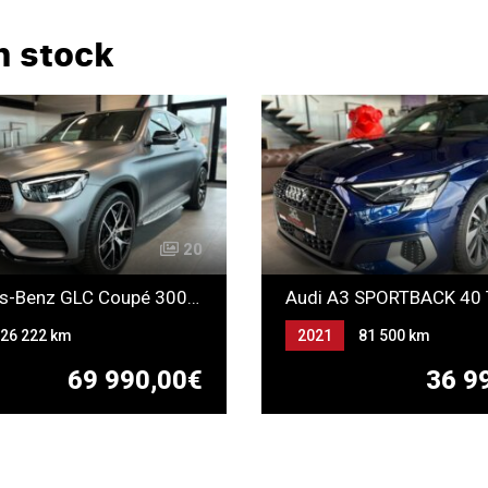
n stock
20
Mercedes-Benz GLC Coupé 300DE Rechargeable AMG LINE
26 222 km
2021
81 500 km
ique
Automatique
Gazole
69 990,00€
36 9
ELECTRICITE (HYBRIDE
GEABLE)