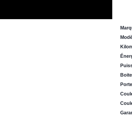
Marq
Modè
Kilo
Énerg
Puiss
Boite
Porte
Coul
Coule
Garan